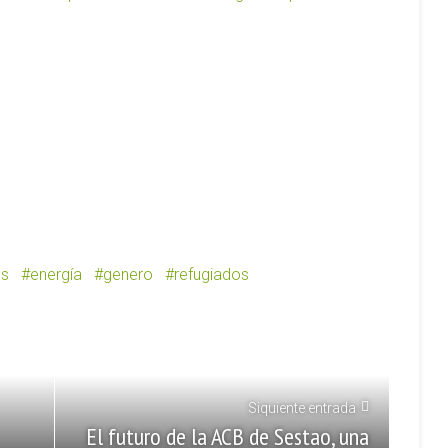
os
energía
genero
refugiados
Siquiente entrada
El futuro de la ACB de Sestao, una