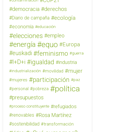
COP21
contaminación
derechos
democracia
ecología
Diario de campaña
economía
educación
elecciones
empleo
equo
energía
Europa
feminismo
euskadi
guerra
igualdad
I+D+i
industria
mujer
movilidad
industrialización
participación
mujeres
paz
política
personal
pobreza
presupuestos
refugiados
proceso constituyente
Rosa Martínez
renovables
sostenibilidad
transformación