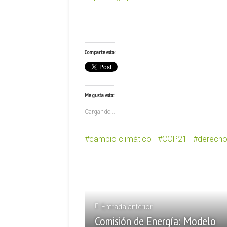
Comparte esto:
Me gusta esto:
Cargando...
cambio climático
COP21
derech
Entrada anterior
Comisión de Energía: Modelo