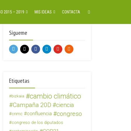
O 2015 – 2019
MIS IDEAS
CONTACTA
Sígueme
Etiquetas
cambio climático
bizkaia
Campaña 20D
ciencia
congreso
confluencia
cnmc
congreso de los diputados