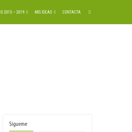
O 2015 – 2019
MIS IDEAS
CONTACTA
5 octubre, 2018
ctamen ley de información no
anciera
Sígueme