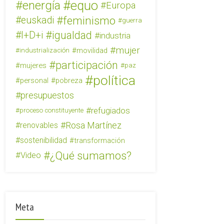
equo
energía
Europa
feminismo
euskadi
guerra
igualdad
I+D+i
industria
mujer
movilidad
industrialización
participación
mujeres
paz
política
personal
pobreza
presupuestos
refugiados
proceso constituyente
Rosa Martínez
renovables
sostenibilidad
transformación
¿Qué sumamos?
Video
Meta