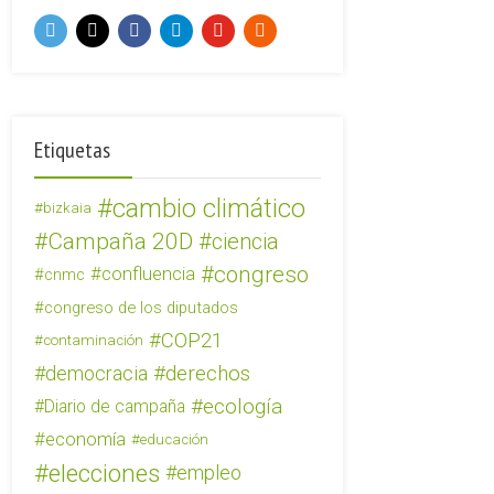
Etiquetas
cambio climático
bizkaia
Campaña 20D
ciencia
congreso
confluencia
cnmc
congreso de los diputados
COP21
contaminación
derechos
democracia
ecología
Diario de campaña
economía
educación
elecciones
empleo