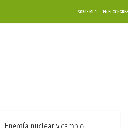
SOBRE MÍ
EN EL CONGRES
2
Di
20 noviembre, 2018
Iniciativa Coalition S
fin
Energía nuclear y cambio