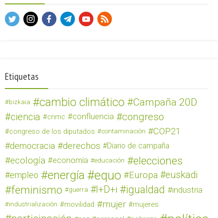
Etiquetas
cambio climático
Campaña 20D
bizkaia
ciencia
congreso
confluencia
cnmc
COP21
congreso de los diputados
contaminación
derechos
democracia
Diario de campaña
elecciones
ecología
economía
educación
equo
energía
euskadi
empleo
Europa
feminismo
igualdad
I+D+i
industria
guerra
mujer
movilidad
mujeres
industrialización