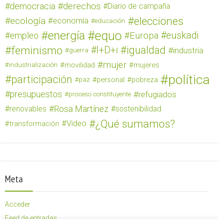
derechos
democracia
Diario de campaña
elecciones
ecología
economía
educación
equo
energía
euskadi
empleo
Europa
feminismo
igualdad
I+D+i
industria
guerra
mujer
movilidad
mujeres
industrialización
política
participación
personal
pobreza
paz
presupuestos
refugiados
proceso constituyente
Rosa Martínez
renovables
sostenibilidad
¿Qué sumamos?
Video
transformación
Meta
Acceder
Feed de entradas