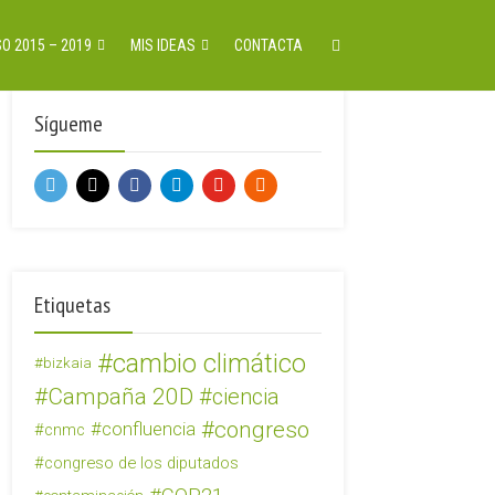
O 2015 – 2019
MIS IDEAS
CONTACTA
Sígueme
Etiquetas
cambio climático
bizkaia
Campaña 20D
ciencia
congreso
confluencia
cnmc
congreso de los diputados