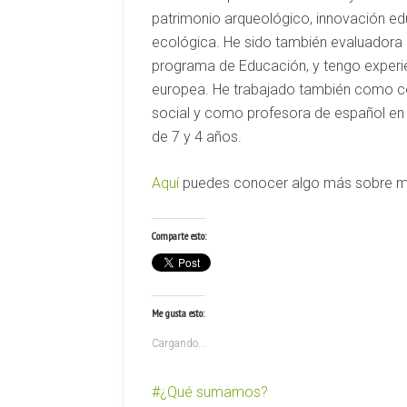
patrimonio arqueológico, innovación edu
ecológica. He sido también evaluadora 
programa de Educación, y tengo experie
europea. He trabajado también como con
social y como profesora de español en 
de 7 y 4 años.
Aquí
puedes conocer algo más sobre m
Comparte esto:
Me gusta esto:
Cargando...
¿Qué sumamos?