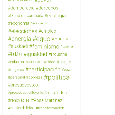
COP21
contaminación
derechos
democracia
ecología
Diario de campaña
economía
educación
elecciones
empleo
equo
energía
Europa
feminismo
euskadi
guerra
igualdad
I+D+i
industria
mujer
movilidad
industrialización
participación
mujeres
paz
política
personal
pobreza
presupuestos
refugiados
proceso constituyente
Rosa Martínez
renovables
sostenibilidad
transformación