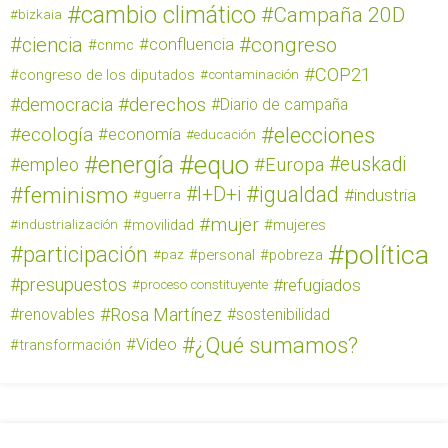
cambio climático
Campaña 20D
bizkaia
ciencia
congreso
confluencia
cnmc
COP21
congreso de los diputados
contaminación
derechos
democracia
Diario de campaña
elecciones
ecología
economía
educación
equo
energía
euskadi
empleo
Europa
feminismo
igualdad
I+D+i
industria
guerra
mujer
movilidad
mujeres
industrialización
política
participación
personal
pobreza
paz
presupuestos
refugiados
proceso constituyente
Rosa Martínez
renovables
sostenibilidad
¿Qué sumamos?
Video
transformación