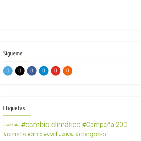
Sígueme
Etiquetas
cambio climático
Campaña 20D
bizkaia
ciencia
congreso
confluencia
cnmc