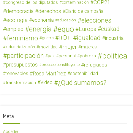
COP21
congreso de los diputados
contaminación
derechos
democracia
Diario de campaña
elecciones
ecología
economía
educación
equo
energía
euskadi
empleo
Europa
feminismo
igualdad
I+D+i
industria
guerra
mujer
movilidad
mujeres
industrialización
política
participación
personal
pobreza
paz
presupuestos
refugiados
proceso constituyente
Rosa Martínez
renovables
sostenibilidad
¿Qué sumamos?
Video
transformación
Meta
Acceder