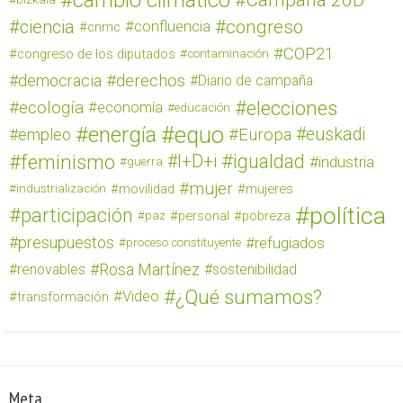
cambio climático
Campaña 20D
ciencia
congreso
confluencia
cnmc
COP21
congreso de los diputados
contaminación
derechos
democracia
Diario de campaña
elecciones
ecología
economía
educación
equo
energía
euskadi
empleo
Europa
feminismo
igualdad
I+D+i
industria
guerra
mujer
movilidad
mujeres
industrialización
política
participación
personal
pobreza
paz
presupuestos
refugiados
proceso constituyente
Rosa Martínez
renovables
sostenibilidad
¿Qué sumamos?
Video
transformación
Meta