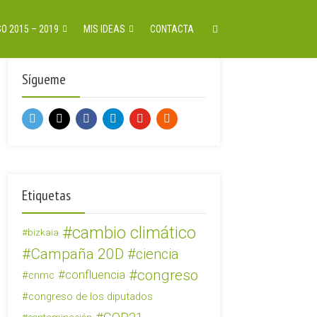
O 2015 – 2019
MIS IDEAS
CONTACTA
Sígueme
Etiquetas
cambio climático
bizkaia
Campaña 20D
ciencia
congreso
confluencia
cnmc
congreso de los diputados