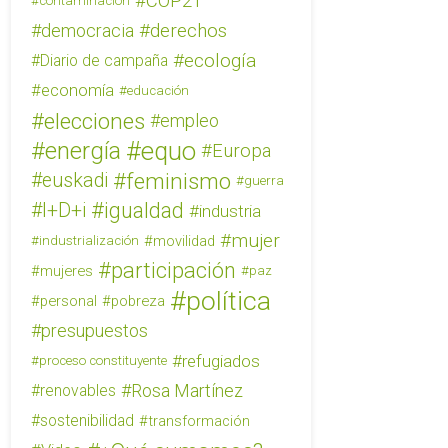
COP21
contaminación
derechos
democracia
ecología
Diario de campaña
economía
educación
elecciones
empleo
equo
energía
Europa
feminismo
euskadi
guerra
igualdad
I+D+i
industria
mujer
movilidad
industrialización
participación
mujeres
paz
política
personal
pobreza
presupuestos
refugiados
proceso constituyente
Rosa Martínez
renovables
sostenibilidad
transformación