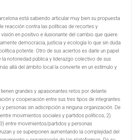
Barcelona está sabiendo articular muy bien su propuesta
le reacción contra las políticas de recortes y
 visión en positivo e ilusionante del cambio que quiere.
amente democracia, justicia y ecología lo que sin duda
olítica potente. Otro de sus aciertos es darle un papel
 la notoriedad pública y liderazgo colectivo de sus
ás allá del ámbito local la convierte en un estímulo y
s tienen grandes y apasionantes retos por delante.
lación y cooperación entre sus tres tipos de integrantes:
s y personas sin adscripción a ninguna organización. De
entre movimientos sociales y partidos políticos; 2)
 y 3) entre movimientos/partidos y personas
 cruzan y se superponen aumentando la complejidad del
cionamiento y organización de las plataformas. De su