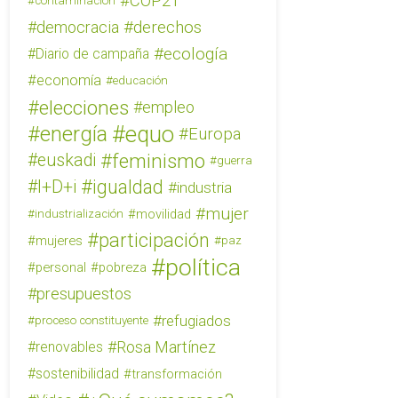
COP21
contaminación
derechos
democracia
ecología
Diario de campaña
economía
educación
elecciones
empleo
equo
energía
Europa
feminismo
euskadi
guerra
igualdad
I+D+i
industria
mujer
movilidad
industrialización
participación
mujeres
paz
política
personal
pobreza
presupuestos
refugiados
proceso constituyente
Rosa Martínez
renovables
sostenibilidad
transformación