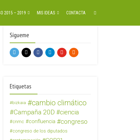
O 2015 – 2019
MIS IDEAS
CONTACTA
Sígueme
Etiquetas
cambio climático
bizkaia
Campaña 20D
ciencia
congreso
confluencia
cnmc
congreso de los diputados