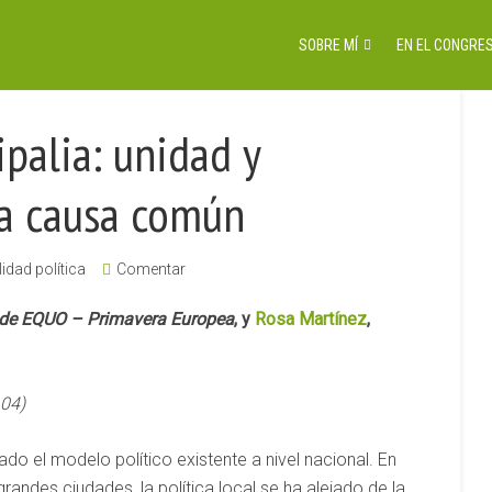
SOBRE MÍ
EN EL CONGRES
palia: unidad y
na causa común
idad política
Comentar
 de EQUO – Primavera Europea
, y
Rosa Martínez
,
04)
cado el modelo político existente a nivel nacional. En
andes ciudades, la política local se ha alejado de la