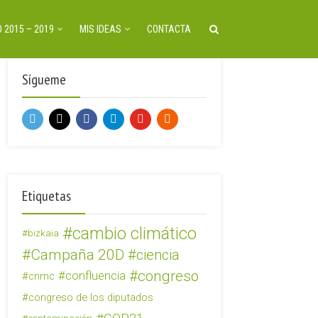
 2015 – 2019
MIS IDEAS
CONTACTA
Sígueme
Etiquetas
cambio climático
bizkaia
Campaña 20D
ciencia
congreso
confluencia
cnmc
congreso de los diputados