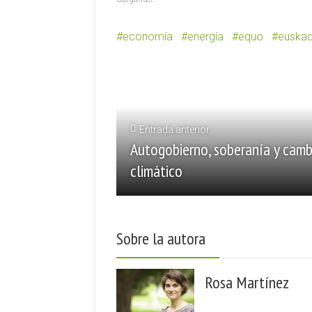
economía
energía
equo
euskad
Entrada anterior
Autogobierno, soberanía y camb
climático
Sobre la autora
Rosa Martínez