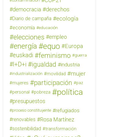
COP21
contaminación
derechos
democracia
ecología
Diario de campaña
economía
educación
elecciones
empleo
equo
energía
Europa
feminismo
euskadi
guerra
igualdad
I+D+i
industria
mujer
movilidad
industrialización
participación
mujeres
paz
política
personal
pobreza
presupuestos
refugiados
proceso constituyente
Rosa Martínez
renovables
sostenibilidad
transformación