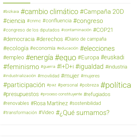
cambio climático
Campaña 20D
bizkaia
ciencia
congreso
confluencia
cnmc
COP21
congreso de los diputados
contaminación
derechos
democracia
Diario de campaña
elecciones
ecología
economía
educación
equo
energía
euskadi
empleo
Europa
feminismo
igualdad
I+D+i
industria
guerra
mujer
movilidad
mujeres
industrialización
política
participación
personal
pobreza
paz
presupuestos
refugiados
proceso constituyente
Rosa Martínez
renovables
sostenibilidad
¿Qué sumamos?
Video
transformación